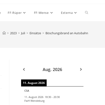
Website-
e
FF-Rüper
FF-Wense
Externa
Suche
>
2023
>
Juli
>
Einsätze
>
Böschungsbrand an Autobahn
umschalten
Aug. 2026
11. August 2026
CSA
11. August 2026
18:30
-
20:30
FwH Wendeburg