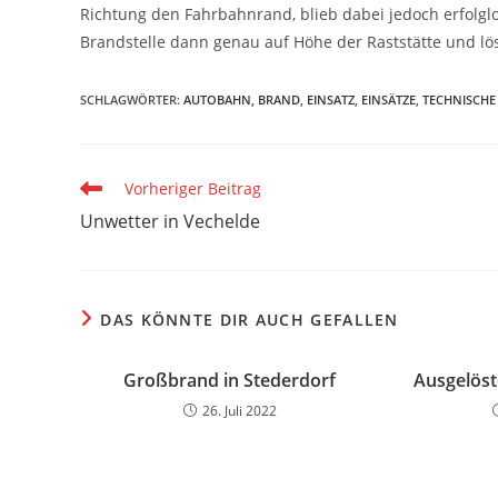
Richtung den Fahrbahnrand, blieb dabei jedoch erfolglo
Brandstelle dann genau auf Höhe der Raststätte und lös
SCHLAGWÖRTER
:
AUTOBAHN
,
BRAND
,
EINSATZ
,
EINSÄTZE
,
TECHNISCHE
Weitere
Vorheriger Beitrag
Artikel
Unwetter in Vechelde
ansehen
DAS KÖNNTE DIR AUCH GEFALLEN
Großbrand in Stederdorf
Ausgelös
26. Juli 2022