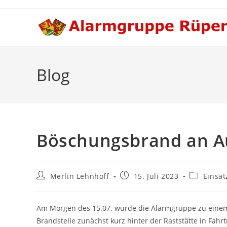
Zum
Inhalt
springen
Blog
Böschungsbrand an 
Beitrags-
Beitrag
Beitrags-
Merlin Lehnhoff
15. Juli 2023
Einsät
Autor:
veröffentlicht:
Kategorie:
Am Morgen des 15.07. wurde die Alarmgruppe zu einem
Brandstelle zunächst kurz hinter der Raststätte in Fah