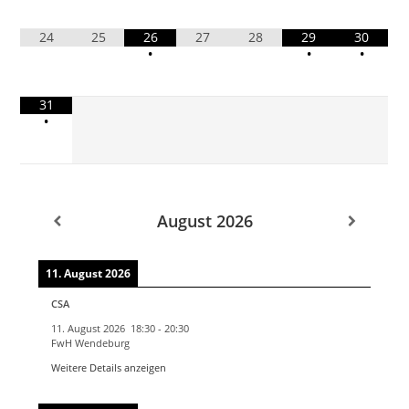
24
25
26
27
28
29
30
•
•
•
31
•
August 2026
11. August 2026
CSA
11. August 2026
18:30
-
20:30
FwH Wendeburg
Weitere Details anzeigen