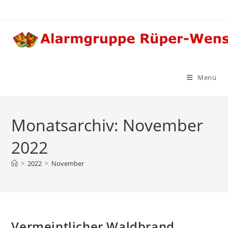
Zum
Inhalt
springen
Menü
Monatsarchiv: November
2022
>
2022
>
November
Vermeintlicher Waldbrand